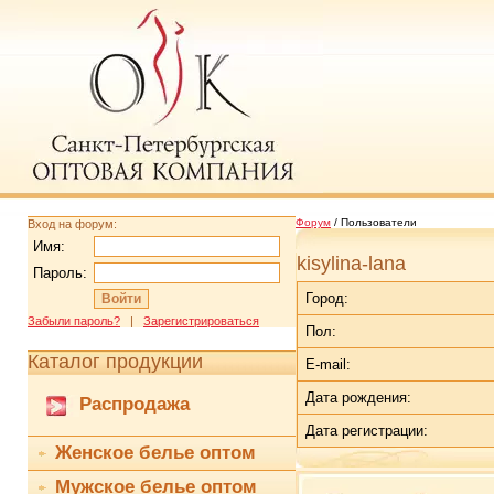
Форум
/ Пользователи
Вход на форум:
Имя:
kisylina-lana
Пароль:
Город:
Забыли пароль?
|
Зарегистрироваться
Пол:
Каталог продукции
E-mail:
Дата рождения:
Распродажа
Дата регистрации:
Женское белье оптом
Jolidon - женское белье оптом
Мужское белье оптом