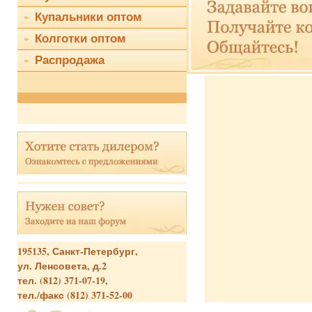
Prelude - женское белье оптом
Jolidon - мужское белье оптом
Купальники оптом
Jolidon - купальники оптом
Колготки оптом
Prelude - купальники оптом
Silca - колготки оптом
Распродажа
Cazzola Gaetano - колготки оптом
Sielei - женское белье оптом
Lormar - женское белье оптом
195135, Санкт-Петербург,
ул. Ленсовета, д.2
тел. (812) 371-07-19,
тел./факс (812) 371-52-00